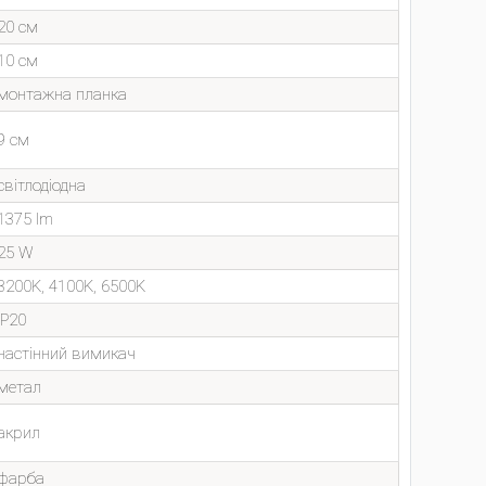
20 см
10 см
монтажна планка
9 см
світлодіодна
1375 lm
25 W
3200K, 4100K, 6500K
IP20
настінний вимикач
метал
акрил
фарба