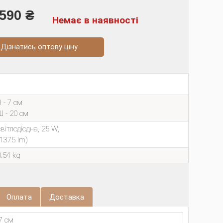
590 ₴
Немає в наявності
натись оптову ціну
 - 7 см
Ш - 20 см
світлодіодна, 25 W,
(1375 lm)
0.54 kg
Оплата
Доставка
7 см