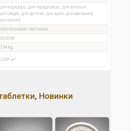
для коридору, для передпокою, для вітальні,
для сходів, для дитячої, для кухні, для магазину,
для ванної
пристельовий, настінний
20x20x8
0.54 kg
0.003 м³
таблетки
,
Новинки