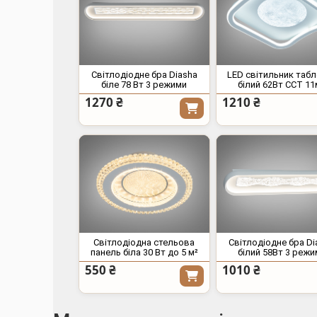
Світлодіодне бра Diasha
LED світильник таб
біле 78 Вт 3 режими
білий 62Вт CCT 11
1270 ₴
1210 ₴
Світлодіодна стельова
Світлодіодне бра Di
панель біла 30 Вт до 5 м²
білий 58Вт 3 режи
550 ₴
1010 ₴