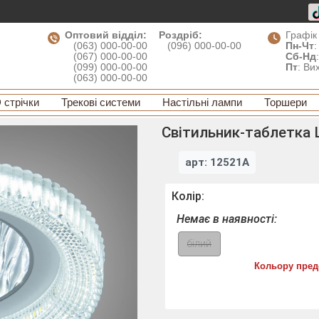
Оптовий відділ:
Роздріб:
Графік
(063) 000-00-00
(096) 000-00-00
Пн-Чт
:
(067) 000-00-00
Сб-Нд
(099) 000-00-00
Пт
: Ви
(063) 000-00-00
 стрічки
Трекові системи
Настільні лампи
Торшери
Світильник-таблетка 
арт: 12521A
Колір:
Немає в наявності:
білий
Кольору пред