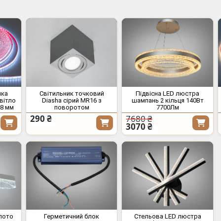
чка
Світильник точковий
Підвісна LED люстра
вітло
Diasha сірий MR16 з
шампань 2 кільця 140Вт
 8 мм
поворотом
7700Лм
290 ₴
7680 ₴
3070 ₴
олото
Герметичний блок
Стельова LED люстра