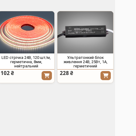
LED стрічка 24В, 120 шт/м,
Ультратонкий блок
герметична, 8мм,
живлення 24В, 25Вт, 1А,
нейтральний
герметичний
102 ₴
228 ₴