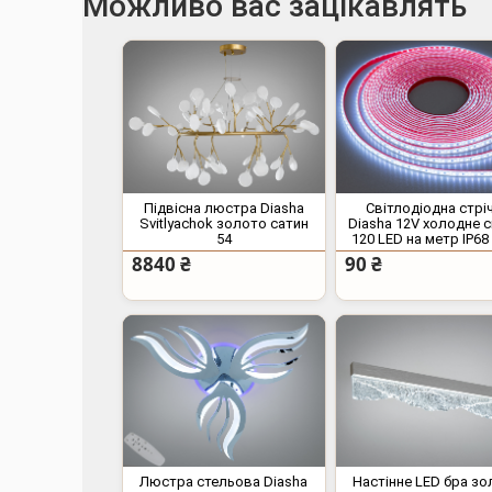
Можливо вас зацікавлять
Підвісна люстра Diasha
Світлодіодна стрі
Svitlyachok золото сатин
Diasha 12V холодне с
54
120 LED на метр IP68
8840 ₴
90 ₴
Люстра стельова Diasha
Настінне LED бра з