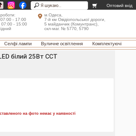
Оптовий вхід
 роботи:
м.Одеса,
 07:00 - 17:00
7-й км Овідіопольської дороги,
: 07:00 - 15:00
5 майданчик (Комунтранс),
хідний
скл-маг. № 5770, 5790
Селфі лампи
Вуличне освітлення
Комплектуючі
LED білий 25Вт CCT
ставленого на фото немає у наявності