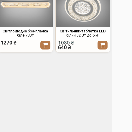
Світлодіодне бра-планка
Світильник-таблетка LED
біле 78Вт
білий 32 Вт до 6 м²
1270 ₴
1080 ₴
640 ₴