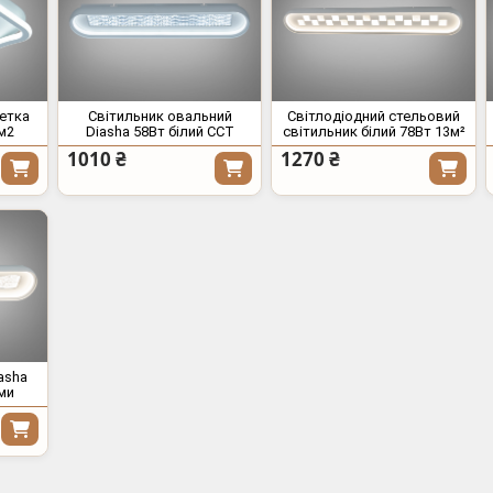
летка
Світильник овальний
Світлодіодний стельовий
м2
Diasha 58Вт білий CCT
світильник білий 78Вт 13м²
1010 ₴
1270 ₴
asha
ми