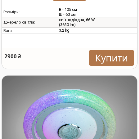
В - 105 см
Розміри:
Ш - 60 см
світлодіодна, 66 W
Джерело світла:
(3630 lm)
3.2 kg
Вага:
Купити
2900 ₴