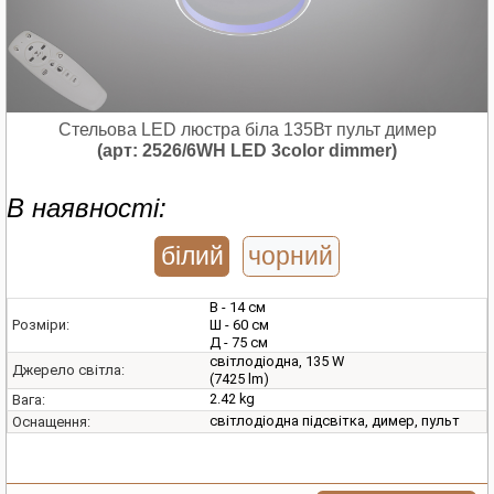
Стельова LED люстра біла 135Вт пульт димер
(арт: 2526/6WH LED 3color dimmer)
В наявності:
білий
чорний
В - 14 см
Ш - 60 см
Розміри:
Д - 75 см
світлодіодна, 135 W
Джерело світла:
(7425 lm)
2.42 kg
Вага:
світлодіодна підсвітка, димер, пульт
Оснащення: