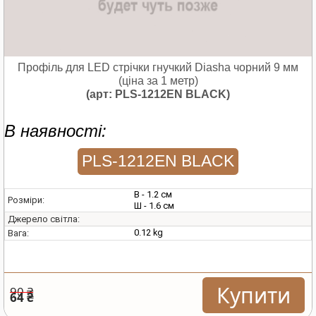
Профіль для LED стрічки гнучкий Diasha чорний 9 мм
(ціна за 1 метр)
(арт: PLS-1212EN BLACK)
В наявності:
PLS-1212EN BLACK
В - 1.2 см
Розміри:
Ш - 1.6 см
Джерело світла:
0.12 kg
Вага:
Купити
90 ₴
64 ₴