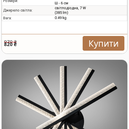
Розміри:
Ш - 6 см
світлодіодна, 7 W
Джерело світла:
(385 lm)
0.49 kg
Вага:
Купити
970 ₴
820 ₴