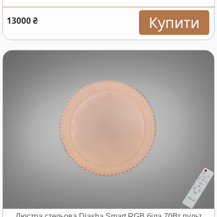
Купити
13000 ₴
Люстра стельова Diasha Smart RGB біла 70Вт пульт