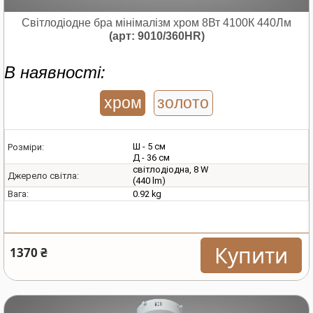
Світлодіодне бра мінімалізм хром 8Вт 4100К 440Лм
(арт: 9010/360HR)
В наявності:
хром
золото
Ш - 5 см
Розміри:
Д - 36 см
світлодіодна, 8 W
Джерело світла:
(440 lm)
0.92 kg
Вага:
Купити
1370 ₴