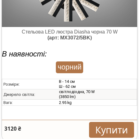
Стельова LED люстра Diasha чорна 70 W
(арт: MX3072/5BK)
В наявності:
чорний
В - 14 см
Розміри:
Ш - 62 см
світлодіодна, 70 W
Джерело світла:
(3850 lm)
2.95 kg
Вага:
Купити
3120 ₴