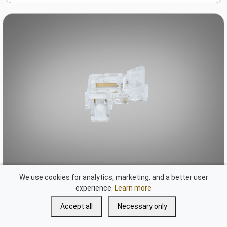
We use cookies for analytics, marketing, and a better user
Конектор кутовий 2pin стрічка 5мм прозорий SMD COB
experience.
Learn more
(арт: PCON 2pin-5mm L-Clear)
Accept all
Necessary only
В наявності: