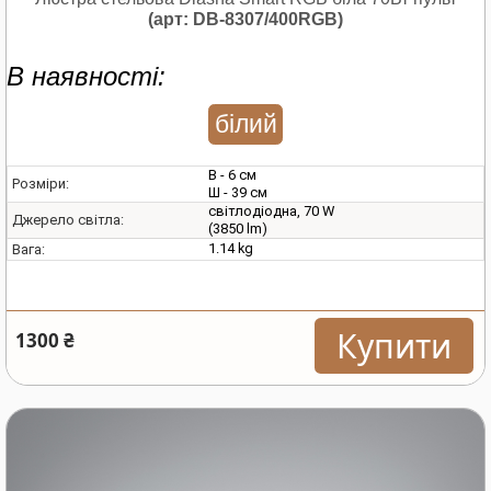
(арт: DB-8307/400RGB)
В наявності:
білий
В - 6 см
Розміри:
Ш - 39 см
світлодіодна, 70 W
Джерело світла:
(3850 lm)
1.14 kg
Вага:
Купити
1300 ₴