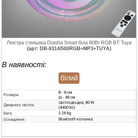
Люстра стельова Diasha Smart біла 80Вт RGB BT Tuya
(арт: DB-8314/500RGB+MP3+TUYA)
В наявності:
білий
В - 8 см
Розміри:
Ш - 48 см
світлодіодна, 80 W
Джерело світла:
(4400 lm)
2.26 kg
Вага:
Bluetooth колонка
Оснащення: