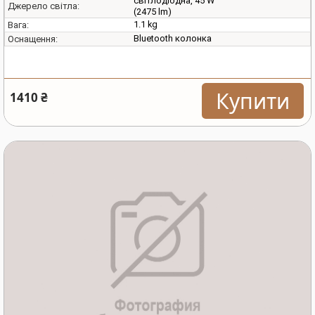
світлодіодна, 45 W
Джерело світла:
(2475 lm)
1.1 kg
Вага:
Bluetooth колонка
Оснащення:
Купити
1410 ₴