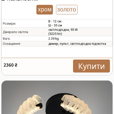
хром
золото
В - 12 см
Розміри:
Ш - 55 см
світлодіодна, 95 W
Джерело світла:
(5225 lm)
2.39 kg
Вага:
димер, пульт, світлодіодна підсвітка
Оснащення:
Купити
2360 ₴