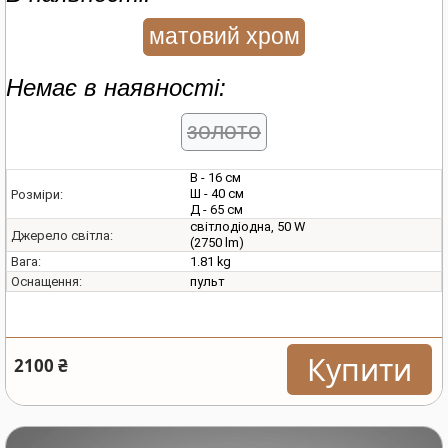
матовий хром
Немає в наявності:
золото
В - 16 см
Ш - 40 см
Розміри:
Д - 65 см
світлодіодна, 50 W
Джерело світла:
(2750 lm)
1.81 kg
Вага:
пульт
Оснащення:
Купити
2100 ₴