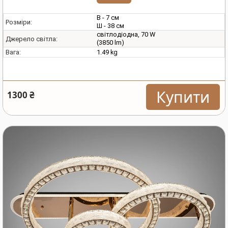
В - 7 см
Розміри:
Ш - 38 см
світлодіодна, 70 W
Джерело світла:
(3850 lm)
1.49 kg
Вага:
Купити
1300 ₴