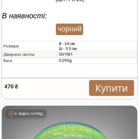
В наявності:
чорний
В - 24 см
Розміри:
Ш - 5.5 см
GU10х1
Джерело світла:
0.29 kg
Вага:
Купити
470 ₴
є відео огляд