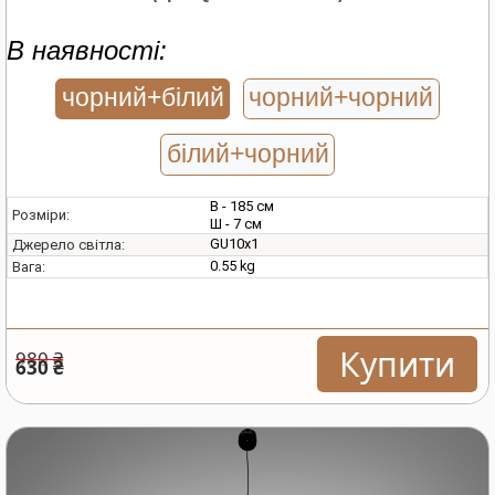
В наявності:
чорний+білий
чорний+чорний
білий+чорний
В - 185 см
Розміри:
Ш - 7 см
GU10х1
Джерело світла:
0.55 kg
Вага:
Купити
980 ₴
630 ₴