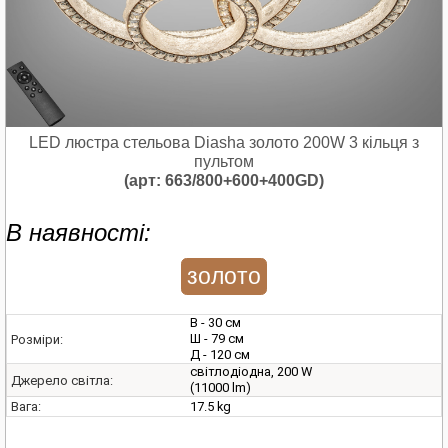
LED люстра стельова Diasha золото 200W 3 кільця з
пультом
(арт: 663/800+600+400GD)
В наявності:
золото
В - 30 см
Ш - 79 см
Розміри:
Д - 120 см
світлодіодна, 200 W
Джерело світла:
(11000 lm)
17.5 kg
Вага: