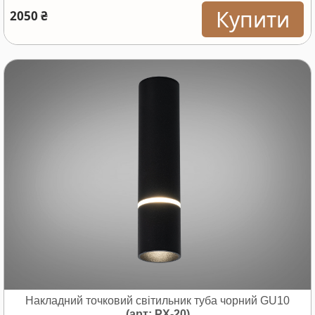
Купити
2050 ₴
Накладний точковий світильник туба чорний GU10
(арт: PX-20)