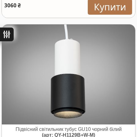
Купити
3060 ₴
ьтри
Підвісний світильник тубус GU10 чорний білий
(арт: QY-H1129B+W-M)