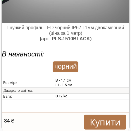
Гнучкий профіль LED чорний IP67 11мм двокамерний
(ціна за 1 метр)
(арт: PLS-1510BLACK)
В наявності:
чорний
В - 1.1 см
Розміри:
Ш - 1.5 см
Джерело світла:
0.12 kg
Вага:
Купити
84 ₴