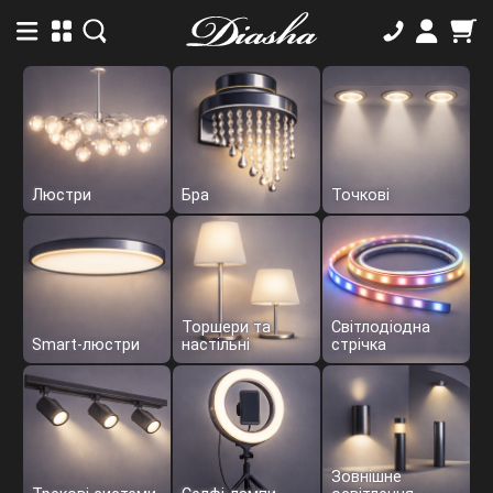
Люстри
Бра
Точкові
Торшери та
Світлодіодна
Smart-люстри
настільні
стрічка
Зовнішне