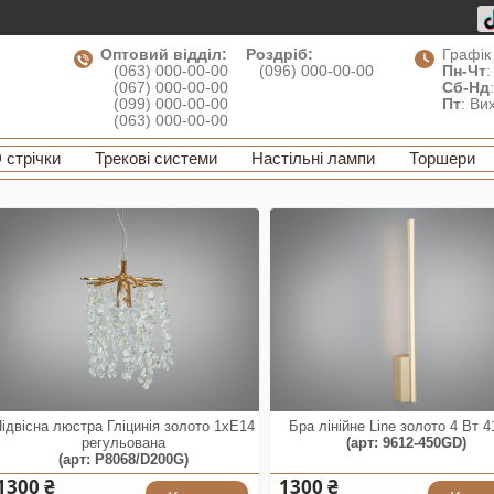
Оптовий відділ:
Роздріб:
Графік
(063) 000-00-00
(096) 000-00-00
Пн-Чт
:
(067) 000-00-00
Сб-Нд
(099) 000-00-00
Пт
: Ви
(063) 000-00-00
 стрічки
Трекові системи
Настільні лампи
Торшери
ідвісна люстра Гліцинія золото 1xE14
Бра лінійне Line золото 4 Вт 
регульована
(арт: 9612-450GD)
(арт: P8068/D200G)
1300 ₴
1300 ₴