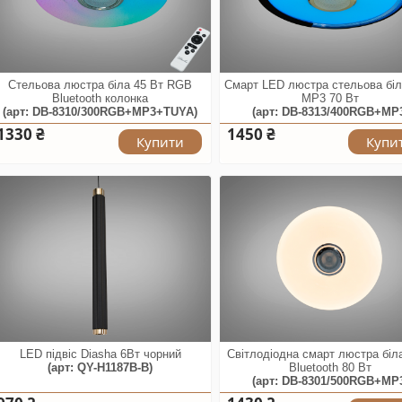
Стельова люстра біла 45 Вт RGB
Смарт LED люстра стельова бі
Bluetooth колонка
MP3 70 Вт
(арт: DB-8310/300RGB+MP3+TUYA)
(арт: DB-8313/400RGB+MP
1330 ₴
1450 ₴
Купити
Купи
LED підвіс Diasha 6Вт чорний
Світлодіодна смарт люстра бі
(арт: QY-H1187B-B)
Bluetooth 80 Вт
(арт: DB-8301/500RGB+MP