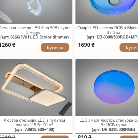
Стельова люстра LED біла 50Вт пульт
Смарт LED люстра RGB з Blueto
3 модулі
Вт біла
(арт: 8166/3WH LED 3color dimmer)
(арт: DB-8308/500RGB+MP
1260 ₴
1690 ₴
Купити
Купи
Люстра стельова LED з пультом
LED смарт люстра стельова бі
золото 115 Вт 20 м²
Вт RGB пульт
(арт: A8819/600+400)
(арт: DB-8310/300RGB)
6310 ₴
810 ₴