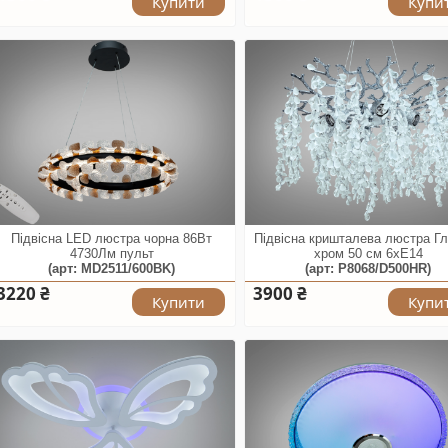
Купити
Купи
Підвісна LED люстра чорна 86Вт
Підвісна кришталева люстра Гл
4730Лм пульт
хром 50 см 6xE14
(арт: MD2511/600BK)
(арт: P8068/D500HR)
3220 ₴
3900 ₴
Купити
Купи