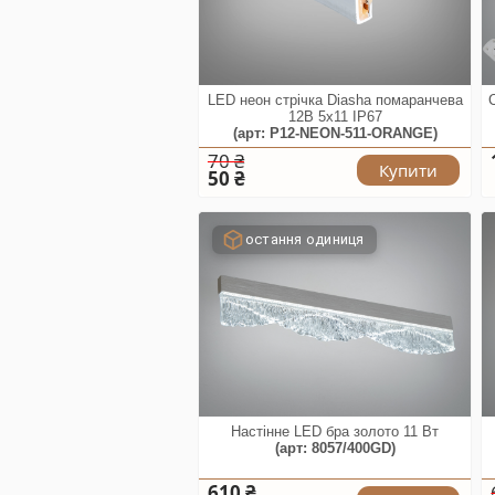
LED неон стрічка Diasha помаранчева
12В 5x11 IP67
(арт: P12-NEON-511-ORANGE)
70 ₴
Купити
50 ₴
остання одиниця
Настінне LED бра золото 11 Вт
(арт: 8057/400GD)
610 ₴