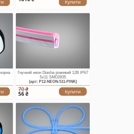
ти
Купити
 чорна
Гнучкий неон Diasha рожевий 12В IP67
5x11 SMD2835
(арт: P12-NEON-511-PINK)
70 ₴
ти
Купити
56 ₴