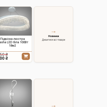
→
Новинки
Підвісна люстра
Дивитися всі товари
asha LED біла 100Вт
18м2
50 ₴
00 ₴
→