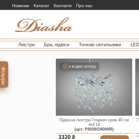
Новинки
Каталог
Контакти
Про нас
Люстри
Бра, підвіси
Точкові світильники
LED
є відео огляд
Фільтри
Підвісна люстра Гліцинія хром 40 см
П
4xE14
(арт: P8058/D400HR)
3320 ₴