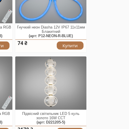
ла RGB
Гнучкий неон Diasha 12V IP67 11x11мм
Блакитний
3)
(арт: P12-NEON-R-BLUE)
74 ₴
ти
Купити
ла RGB
Підвісний світильник LED 5 куль
золото 16W CCT
3)
(арт: D221205-5)