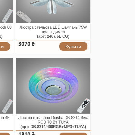
oth 80
Люстра стельова LED шампань 75W
пульт димер
3)
(арт: 2407/6L CG)
3070 ₴
ти
Купити
ла 45
Люстра стельова Diasha DB-8314 біла
RGB 70 Вт TUYA
(арт: DB-8314/400RGB+MP3+TUYA)
1810 ₴