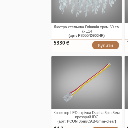
Люстра стельова Гліцинія хром 60 см
7xE14
(арт: P8050/D600HR)
5330 ₴
Купити
Конектор LED стрічки Diasha 3pin 8мм
прозорий IDC
(арт: PCON 3pin/CAB-8mm-clear)