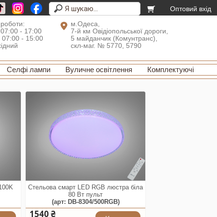
Оптовий вхід
 роботи:
м.Одеса,
 07:00 - 17:00
7-й км Овідіопольської дороги,
: 07:00 - 15:00
5 майданчик (Комунтранс),
хідний
скл-маг. № 5770, 5790
Селфі лампи
Вуличне освітлення
Комплектуючі
4100K
Стельова смарт LED RGB люстра біла
80 Вт пульт
(арт: DB-8304/500RGB)
1540 ₴