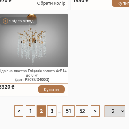
970 ₴
1430 ₴
Обрати колір
Купи
є відео огляд
ідвісна люстра Гліцинія золото 4xE14
до 8 м²
(арт: P8078/D400G)
3320 ₴
Купити
<
1
2
3
...
51
52
>