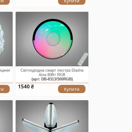
ти
Купити
іцинія
Світлодіодна смарт люстра Diasha
біла 80Вт RGB
(арт: DB-8313/500RGB)
1540 ₴
ти
Купити