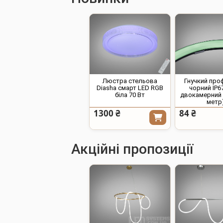
Люстра стельова
Гнучкий про
Diasha смарт LED RGB
чорний IP6
біла 70 Вт
двокамерний (
метр
1300 ₴
84 ₴
Акційні пропозиції