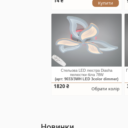
14 ₴
Купити
Стельова LED люстра Diasha
П
пелюстки біла 78W
(арт: 9033/3WH LED 3color dimmer)
1820 ₴
Обрати колір
Новинки