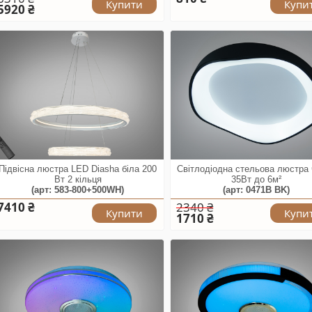
Купити
Купи
5920 ₴
Підвісна люстра LED Diasha біла 200
Світлодіодна стельова люстра
Вт 2 кільця
35Вт до 6м²
(арт: 583-800+500WH)
(арт: 0471B BK)
7410 ₴
2340 ₴
Купити
Купи
1710 ₴