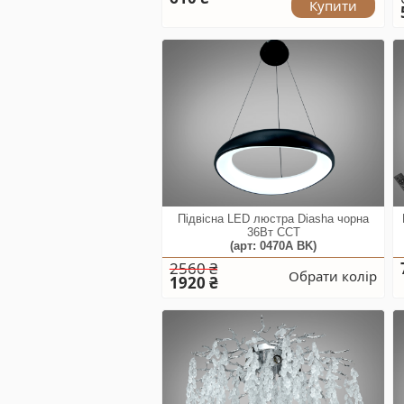
Купити
Підвісна LED люстра Diasha чорна
36Вт CCT
(арт: 0470A BK)
2560 ₴
Обрати колір
1920 ₴