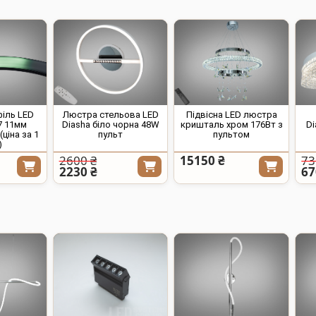
філь LED
Люстра стельова LED
Підвісна LED люстра
7 11мм
Diasha біло чорна 48W
кришталь хром 176Вт з
Di
ціна за 1
пульт
пультом
)
2600 ₴
15150 ₴
73
2230 ₴
67