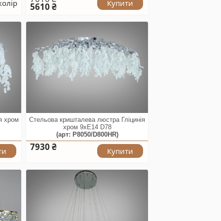
колір
Купити
5610 ₴
я хром
Стельова кришталева люстра Гліцинія
хром 9xE14 D78
(арт: P8050/D800HR)
7930 ₴
ти
Купити