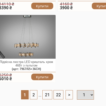
14110 ₴
4160 ₴
Купити
Купи
8390 ₴
3900 ₴
Підвісна люстра LED кришталь хром
46Вт з пультом
(арт: 7967/65+36CH)
6250 ₴
Купити
5010 ₴
1
2
...
21
22
>