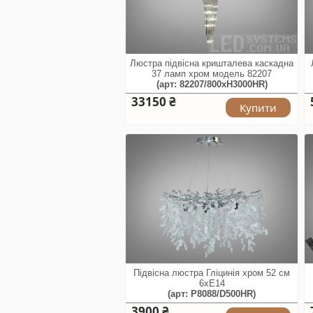
Люстра підвісна кришталева каскадна
37 ламп хром модель 82207
(арт: 82207/800xH3000HR)
33150 ₴
Купити
Підвісна люстра Гліцинія хром 52 см
6xE14
(арт: P8088/D500HR)
3900 ₴