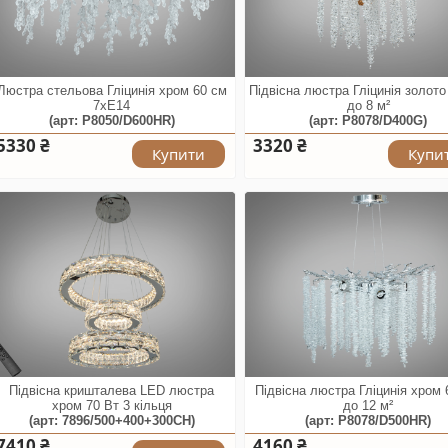
Люстра стельова Гліцинія хром 60 см
Підвісна люстра Гліцинія золот
7xE14
до 8 м²
(арт: P8050/D600HR)
(арт: P8078/D400G)
5330 ₴
3320 ₴
Купити
Купи
Підвісна кришталева LED люстра
Підвісна люстра Гліцинія хром
хром 70 Вт 3 кільця
до 12 м²
(арт: 7896/500+400+300CH)
(арт: P8078/D500HR)
7410 ₴
4160 ₴