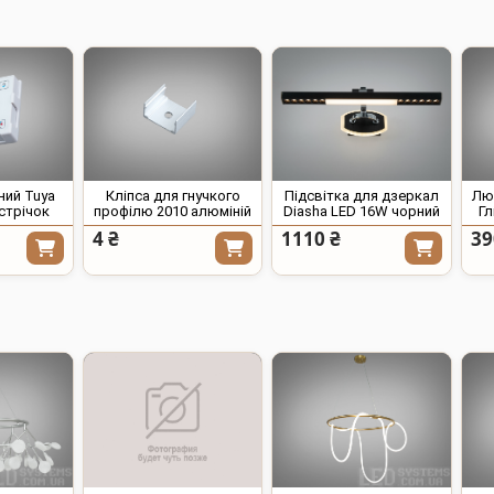
ний Tuya
Кліпса для гнучкого
Підсвітка для дзеркал
Люс
 стрічок
профілю 2010 алюміній
Diasha LED 16W чорний
Гл
4 ₴
1110 ₴
39