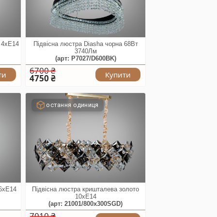
о 4xE14
Підвісна люстра Diasha чорна 68Вт
3740Лм
(арт: P7027/D600BK)
6700 ₴
ти
Купити
4750 ₴
остання одиниця
 6xE14
Підвісна люстра кришталева золото
10xE14
(арт: 21001/800x300SGD)
7010 ₴