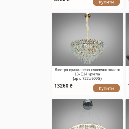
Купити
Люстра кришталева класична золото
13xE14 кругла
(арт: 7335/600G)
13260 ₴
Купити