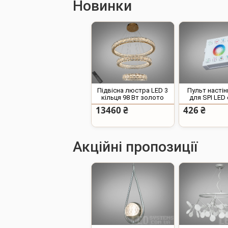
Новинки
Підвісна люстра LED 3
Пульт настін
кільця 98 Вт золото
для SPI LED
13460 ₴
426 ₴
Акційні пропозиції