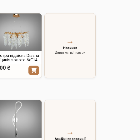
→
Новинки
Дивитися всі товари
тра підвісна Diasha
іцинія золото 6xE14
00 ₴
→
Акційні пропозиції