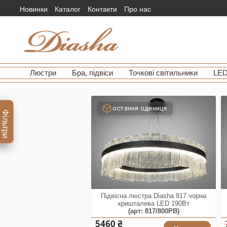
Новинки
Каталог
Контакти
Про нас
Люстри
Бра, підвіси
Точкові світильники
LED
остання одиниця
Фільтри
Підвісна люстра Diasha 817 чорна
кришталева LED 190Вт
(арт: 817/800PB)
5460 ₴