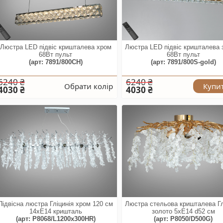
Люстра LED підвіс кришталева хром
Люстра LED підвіс кришталева 
68Вт пульт
68Вт пульт
(арт: 7891/800CH)
(арт: 7891/800S-gold)
6240 ₴
6240 ₴
Обрати колір
Купи
4030 ₴
4030 ₴
Підвісна люстра Гліцинія хром 120 см
Люстра стельова кришталева Гл
14xE14 кришталь
золото 5xE14 d52 см
(арт: P8068/L1200x300HR)
(арт: P8050/D500G)