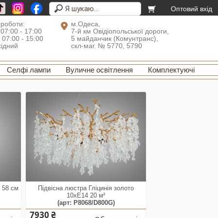
Оптовий вхід
 роботи:
м.Одеса,
 07:00 - 17:00
7-й км Овідіопольської дороги,
: 07:00 - 15:00
5 майданчик (Комунтранс),
хідний
скл-маг. № 5770, 5790
Селфі лампи
Вуличне освітлення
Комплектуючі
 58 см
Підвісна люстра Гліцинія золото
10xE14 20 м²
(арт: P8068/D800G)
7930 ₴