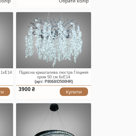
колір
Обрати колір
о 1xE14
Підвісна кришталева люстра Гліцинія
хром 50 см 6xE14
(арт: P8068/D500HR)
3900 ₴
ти
Купити