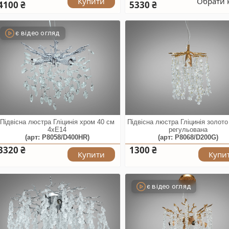
Купити
Обрати 
4100 ₴
5330 ₴
є відео огляд
Підвісна люстра Гліцинія хром 40 см
Підвісна люстра Гліцинія золот
4xE14
регульована
(арт: P8058/D400HR)
(арт: P8068/D200G)
3320 ₴
1300 ₴
Купити
Купи
є відео огляд