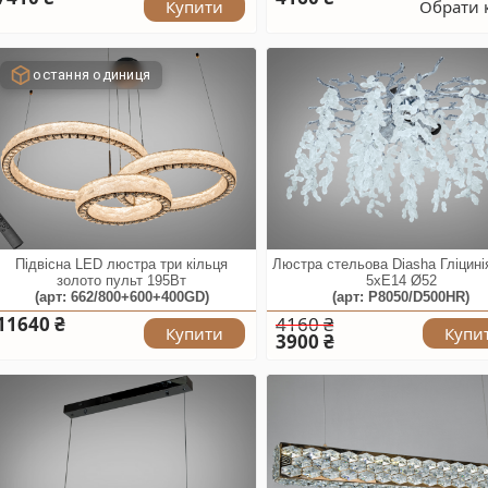
Купити
Обрати 
остання одиниця
Підвісна LED люстра три кільця
Люстра стельова Diasha Гліцині
золото пульт 195Вт
5xE14 Ø52
(арт: 662/800+600+400GD)
(арт: P8050/D500HR)
11640 ₴
4160 ₴
Купити
Купи
3900 ₴