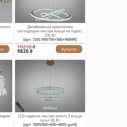
золото
Дизайнерська кришталева
світлодіодна люстра кільця на підвісі,
105 Вт
(арт: 7201-9W/750+580+400HR)
10210 ₴
ти
Купити
9820 ₴
іцинія
LED підвісна люстра золото 3 кільця
пульт 95 Вт
(арт: 7895/800+600+400S-gold)