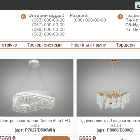
Оптовий відділ:
Роздріб:
Графік
(063) 000-00-00
(096) 000-00-00
Пн-Чт
:
(067) 000-00-00
Сб-Нд
(099) 000-00-00
Пт
: Ви
(063) 000-00-00
 стрічки
Трекові системи
Настільні лампи
Торшери
Люстра кришталева Diasha біла LED
Підвісна люстра Гліцинія золото
58Вт
8xE14
(арт: P7027/D500WH)
(арт: P8088/D600G)
7350 ₴
5660 ₴