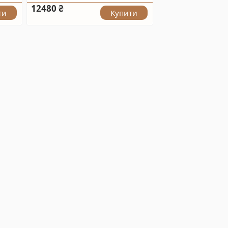
12480 ₴
ти
Купити