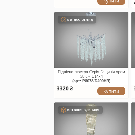
Купити
є відео огляд
Підвісна люстра Серія Гліцинія хром
38 см E14x4
(арт: P8078/D400HR)
3320 ₴
Купити
остання одиниця