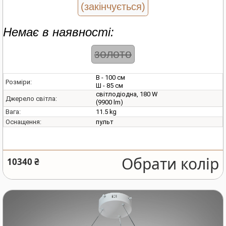
(закінчується)
Немає в наявності:
золото
В - 100 см
Розміри:
Ш - 85 см
світлодіодна, 180 W
Джерело світла:
(9900 lm)
11.5 kg
Вага:
пульт
Оснащення:
Обрати колір
10340 ₴