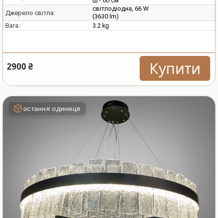
Ш - 60 см
світлодіодна, 66 W
Джерело світла:
(3630 lm)
3.2 kg
Вага:
Купити
2900 ₴
остання одиниця