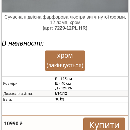
Сучасна підвісна фарфорова люстра витягнутої форми,
12 ламп, хром
(арт: 7229-12PL HR)
В наявності:
хром
(закінчується)
В - 125 см
Ш - 40 см
Розміри:
Д - 125 см
E14х12
Джерело світла:
10 kg
Вага:
Купити
10990 ₴