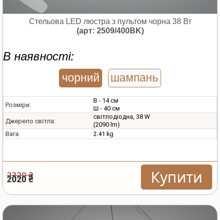
Стельова LED люстра з пультом чорна 38 Вт
(арт: 2509/400BK)
В наявності:
чорний
шампань
В - 14 см
Розміри:
Ш - 40 см
світлодіодна, 38 W
Джерело світла:
(2090 lm)
2.41 kg
Вага:
Купити
2320 ₴
2020 ₴