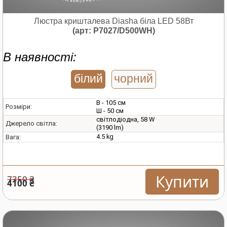
Люстра кришталева Diasha біла LED 58Вт
(арт: P7027/D500WH)
В наявності:
білий
чорний
В - 105 см
Розміри:
Ш - 50 см
світлодіодна, 58 W
Джерело світла:
(3190 lm)
4.5 kg
Вага:
Купити
7350 ₴
4100 ₴