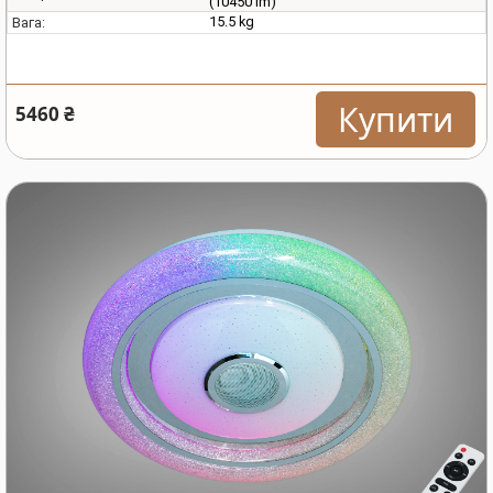
(10450 lm)
15.5 kg
Вага:
Купити
5460 ₴