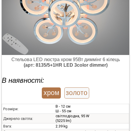
Стельова LED люстра хром 95Вт диммінг 6 кілець
(арт: 8135/5+1HR LED 3color dimmer)
В наявності:
хром
золото
В - 12 см
Розміри:
Ш - 55 см
світлодіодна, 95 W
Джерело світла:
(5225 lm)
2.39 kg
Вага: