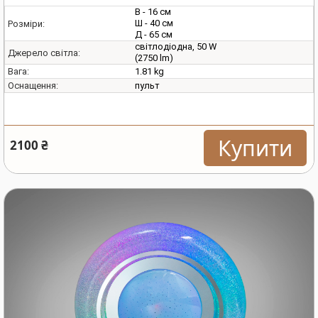
В - 16 см
Ш - 40 см
Розміри:
Д - 65 см
світлодіодна, 50 W
Джерело світла:
(2750 lm)
1.81 kg
Вага:
пульт
Оснащення:
Купити
2100 ₴