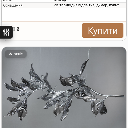
світлодіодна підсвітка, димер, пульт
Оснащення:
Купити
3060 ₴
ьтри
🔥
акція