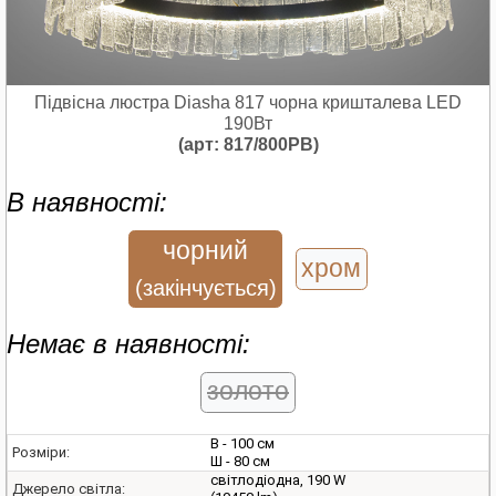
Підвісна люстра Diasha 817 чорна кришталева LED
190Вт
(арт: 817/800PB)
В наявності:
чорний
хром
(закінчується)
Немає в наявності:
золото
В - 100 см
Розміри:
Ш - 80 см
світлодіодна, 190 W
Джерело світла: