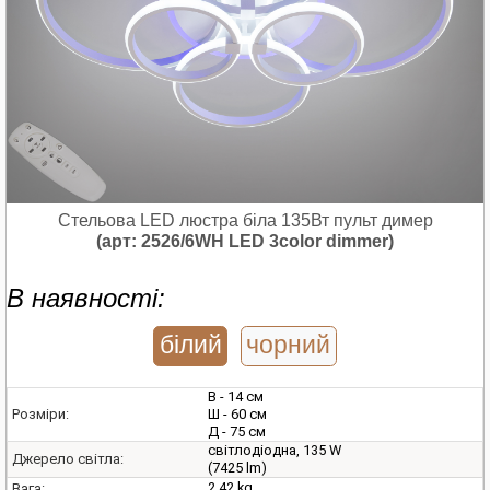
Стельова LED люстра біла 135Вт пульт димер
(арт: 2526/6WH LED 3color dimmer)
В наявності:
білий
чорний
В - 14 см
Ш - 60 см
Розміри:
Д - 75 см
світлодіодна, 135 W
Джерело світла:
(7425 lm)
2.42 kg
Вага: