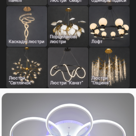
панелі
Люстри "Смарт"
Одинарні підвіси
Порцелянові
Каскадні люстри
люстри
Лoфт
Люстри
Люстри
"Світлячок"
Люстри "Канат"
"Гліцинія"