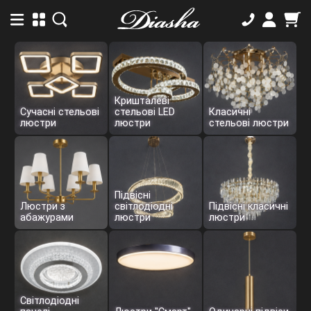
Кришталеві
Сучасні стельові
стельові LED
Класичні
люстри
люстри
стельові люстри
Підвісні
Люстри з
світлодіодні
Підвісні класичні
абажурами
люстри
люстри
Світлодіодні