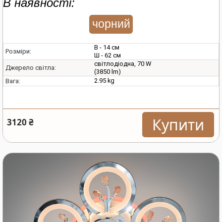
В наявності:
чорний
В - 14 см
Розміри:
Ш - 62 см
світлодіодна, 70 W
Джерело світла:
(3850 lm)
2.95 kg
Вага:
Купити
3120 ₴