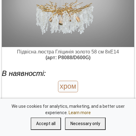
Підвісна люстра Гліцинія золото 58 см 8xE14
(арт: P8088/D600G)
В наявності:
хром
Немає в наявності:
We use cookies for analytics, marketing, and a better user
experience.
Learn more
золото
Accept all
Necessary only
В - 95 см
Розміри:
Ш - 58 см