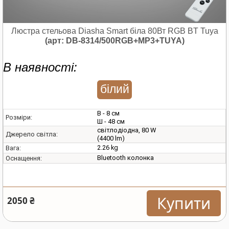
Люстра стельова Diasha Smart біла 80Вт RGB BT Tuya
(арт: DB-8314/500RGB+MP3+TUYA)
В наявності:
білий
В - 8 см
Розміри:
Ш - 48 см
світлодіодна, 80 W
Джерело світла:
(4400 lm)
2.26 kg
Вага:
Bluetooth колонка
Оснащення:
Купити
2050 ₴