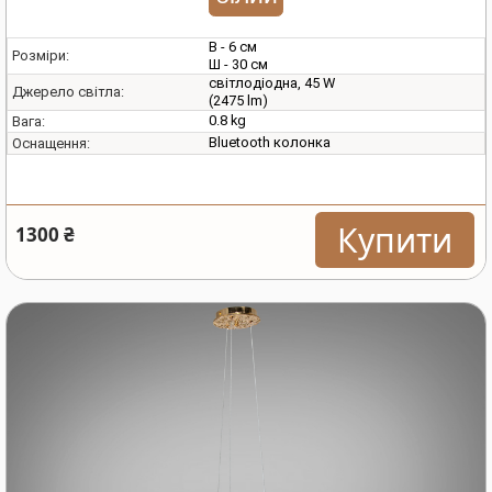
В - 6 см
Розміри:
Ш - 30 см
світлодіодна, 45 W
Джерело світла:
(2475 lm)
0.8 kg
Вага:
Bluetooth колонка
Оснащення:
Купити
1300 ₴