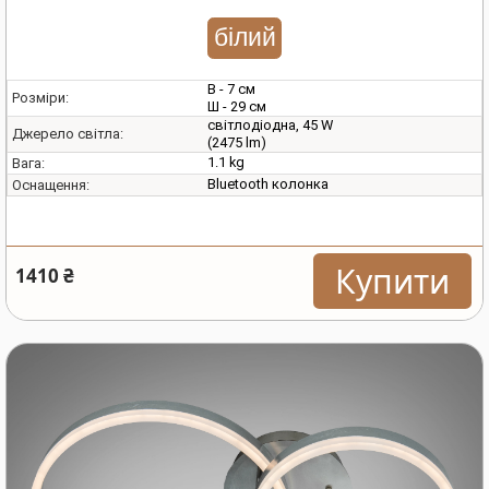
білий
В - 7 см
Розміри:
Ш - 29 см
світлодіодна, 45 W
Джерело світла:
(2475 lm)
1.1 kg
Вага:
Bluetooth колонка
Оснащення:
Купити
1410 ₴