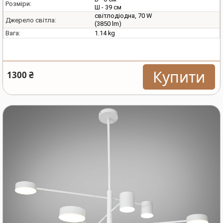
Розміри:
Ш - 39 см
світлодіодна, 70 W
Джерело світла:
(3850 lm)
1.14 kg
Вага:
Купити
1300 ₴