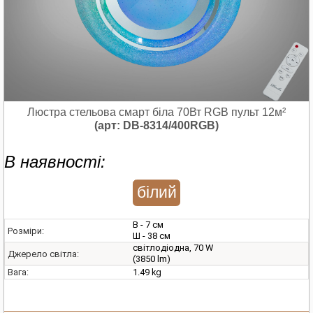
Люстра стельова смарт біла 70Вт RGB пульт 12м²
(арт: DB-8314/400RGB)
В наявності:
білий
В - 7 см
Розміри:
Ш - 38 см
світлодіодна, 70 W
Джерело світла:
(3850 lm)
1.49 kg
Вага: