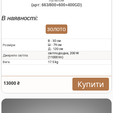
пультом
(арт: 663/800+600+400GD)
В наявності:
золото
В - 30 см
Ш - 79 см
Розміри:
Д - 120 см
світлодіодна, 200 W
Джерело світла:
(11000 lm)
17.5 kg
Вага:
Купити
13000 ₴