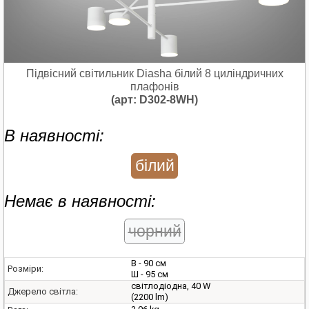
Підвісний світильник Diasha білий 8 циліндричних
плафонів
(арт: D302-8WH)
В наявності:
білий
Немає в наявності:
чорний
В - 90 см
Розміри:
Ш - 95 см
світлодіодна, 40 W
Джерело світла:
(2200 lm)