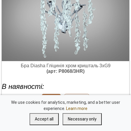
Бра Diasha Гліцинія хром кришталь 3xG9
(арт: P8068/3HR)
В наявності:
хром
золото
We use cookies for analytics, marketing, and a better user
experience.
Learn more
В - 45 см
Розміри:
Ш - 29 см
Accept all
Necessary only
G9х3
Джерело світла:
2.46 kg
Вага: