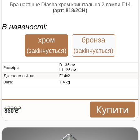
Бра настінне Diasha хром кришталь на 2 лампи E14
(арт: 818/2CH)
В наявності:
хром
бронза
(закінчується)
(закінчується)
В - 35 см
Розміри:
Ш - 25 см
E14х2
Джерело світла:
1.4 kg
Вага:
Купити
1230 ₴
860 ₴