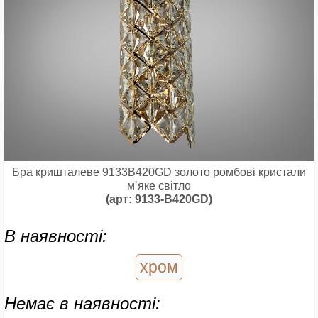
Бра кришталеве 9133B420GD золото ромбові кристали
мʼяке світло
(арт: 9133-B420GD)
В наявності:
хром
Немає в наявності: