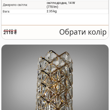
світлодіодна, 14 W
Джерело світла:
(770 lm)
2.35 kg
Вага:
Обрати колір
4040 ₴
2110 ₴