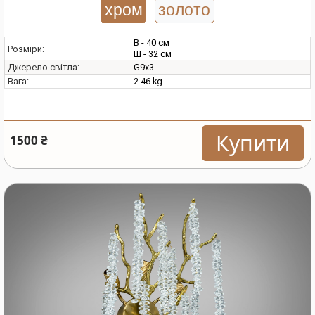
хром
золото
В - 40 см
Розміри:
Ш - 32 см
G9х3
Джерело світла:
2.46 kg
Вага:
Купити
1500 ₴