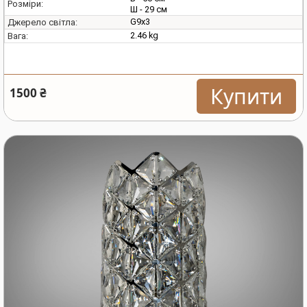
Розміри:
Ш - 29 см
G9х3
Джерело світла:
2.46 kg
Вага:
Купити
1500 ₴