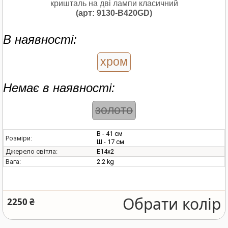
кришталь на дві лампи класичний
(арт: 9130-B420GD)
В наявності:
хром
Немає в наявності:
золото
В - 41 см
Розміри:
Ш - 17 см
E14х2
Джерело світла:
2.2 kg
Вага:
Обрати колір
2250 ₴