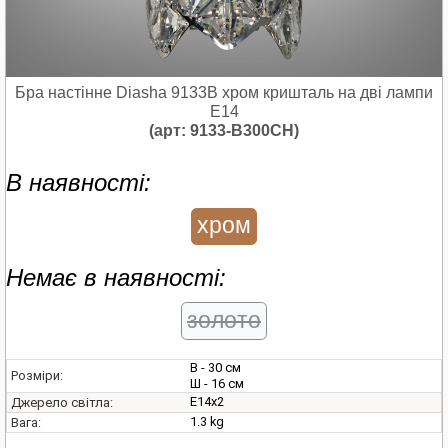
Бра настінне Diasha 9133B хром кришталь на дві лампи
E14
(арт: 9133-B300CH)
В наявності:
хром
Немає в наявності:
золото
В - 30 см
Розміри:
Ш - 16 см
E14х2
Джерело світла:
1.3 kg
Вага: