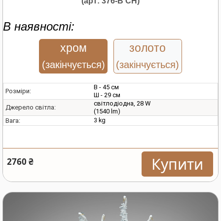
(арт: 376-B CH)
В наявності:
хром
золото
(закінчується)
(закінчується)
В - 45 см
Розміри:
Ш - 29 см
світлодіодна, 28 W
Джерело світла:
(1540 lm)
3 kg
Вага:
Купити
2760 ₴