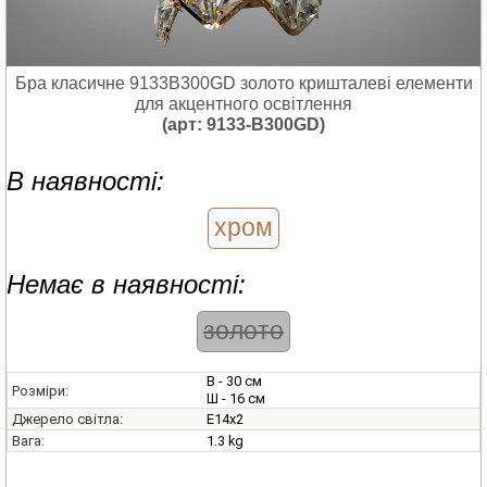
Бра класичне 9133B300GD золото кришталеві елементи
для акцентного освітлення
(арт: 9133-B300GD)
В наявності:
хром
Немає в наявності:
золото
В - 30 см
Розміри:
Ш - 16 см
E14х2
Джерело світла:
1.3 kg
Вага: