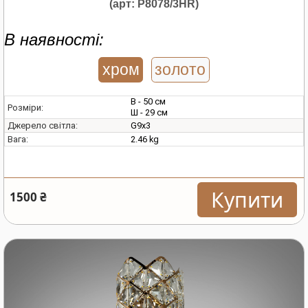
(арт: P8078/3HR)
В наявності:
хром
золото
В - 50 см
Розміри:
Ш - 29 см
G9х3
Джерело світла:
2.46 kg
Вага:
Купити
1500 ₴