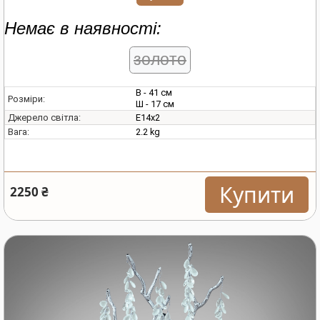
Немає в наявності:
золото
В - 41 см
Розміри:
Ш - 17 см
E14х2
Джерело світла:
2.2 kg
Вага:
Купити
2250 ₴