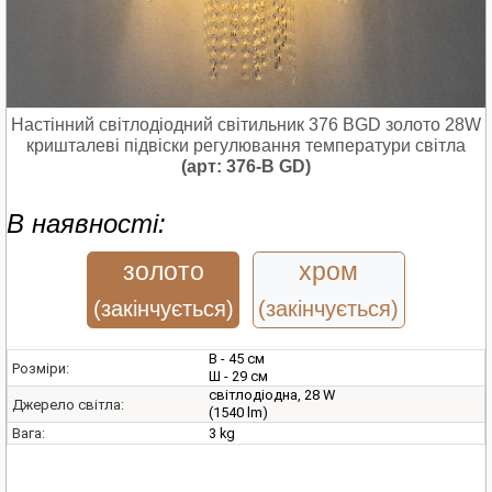
Настінний світлодіодний світильник 376 BGD золото 28W
кришталеві підвіски регулювання температури світла
(арт: 376-B GD)
В наявності:
золото
хром
(закінчується)
(закінчується)
В - 45 см
Розміри:
Ш - 29 см
світлодіодна, 28 W
Джерело світла:
(1540 lm)
3 kg
Вага: