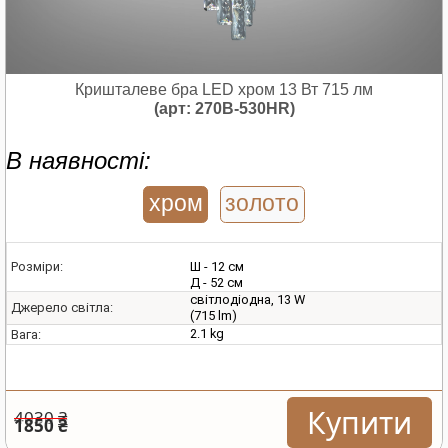
Кришталеве бра LED хром 13 Вт 715 лм
(арт: 270B-530HR)
В наявності:
хром
золото
Ш - 12 см
Розміри:
Д - 52 см
світлодіодна, 13 W
Джерело світла:
(715 lm)
2.1 kg
Вага:
Купити
4030 ₴
1850 ₴