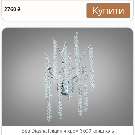
Купити
2760 ₴
Бра Diasha Гліцинія хром 3xG9 кришталь