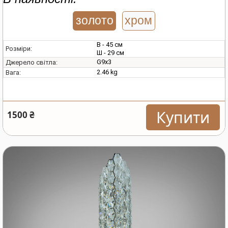
золото
хром
В - 45 см
Розміри:
Ш - 29 см
G9х3
Джерело світла:
2.46 kg
Вага:
Купити
1500 ₴