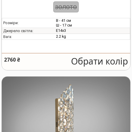
золото
В - 41 см
Розміри:
Ш - 17 см
E14х3
Джерело світла:
2.2 kg
Вага:
Обрати колір
2760 ₴