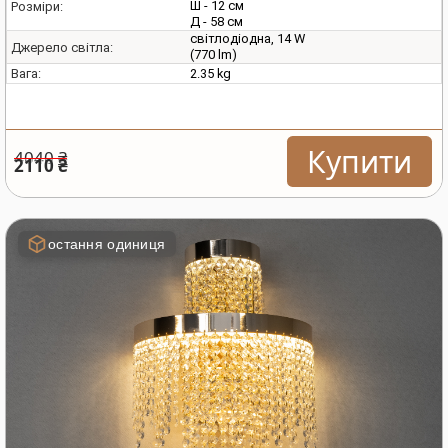
Ш - 12 см
Розміри:
Д - 58 см
світлодіодна, 14 W
Джерело світла:
(770 lm)
2.35 kg
Вага:
Купити
4040 ₴
2110 ₴
остання одиниця