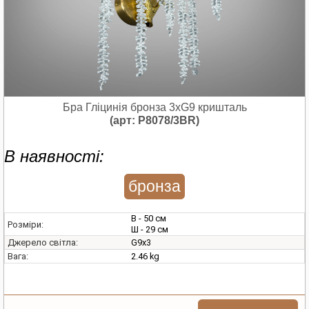
Бра Гліцинія бронза 3xG9 кришталь
(арт: P8078/3BR)
В наявності:
бронза
В - 50 см
Розміри:
Ш - 29 см
G9х3
Джерело світла:
2.46 kg
Вага: