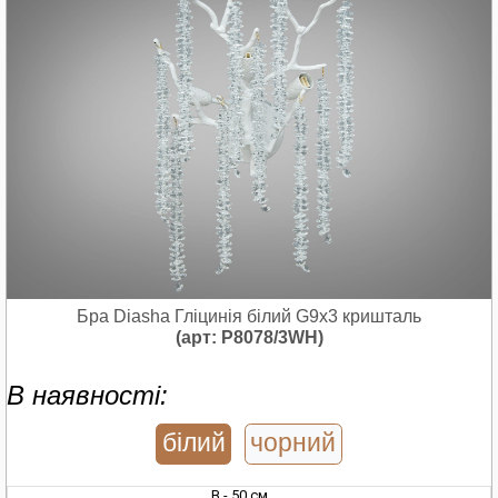
Бра Diasha Гліцинія білий G9x3 кришталь
(арт: P8078/3WH)
В наявності:
білий
чорний
В - 50 см