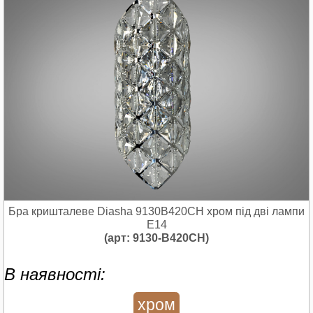
Бра кришталеве Diasha 9130B420CH хром під дві лампи
E14
(арт: 9130-B420CH)
В наявності:
хром