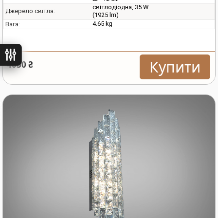
світлодіодна, 35 W
Джерело світла:
(1925 lm)
4.65 kg
Вага:
ьтри
Купити
4030 ₴