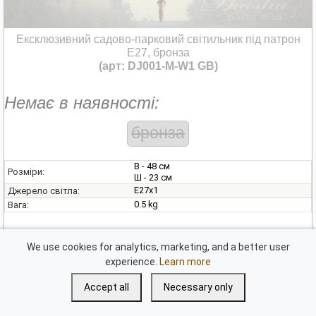
Ексклюзивний садово-парковий світильник під патрон
Е27, бронза
(арт: DJ001-M-W1 GB)
Немає в наявності:
бронза
В - 48 см
Розміри:
Ш - 23 см
E27х1
Джерело світла:
0.5 kg
Вага:
We use cookies for analytics, marketing, and a better user
Обрати колір
830 ₴
experience.
Learn more
Accept all
Necessary only