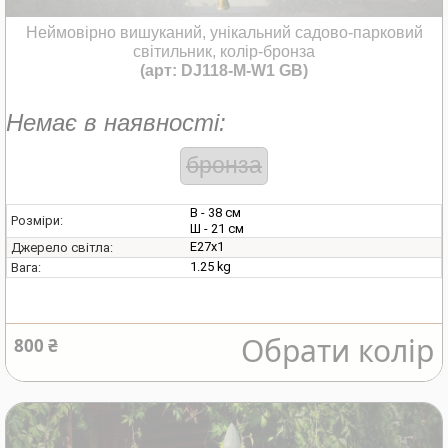
Неймовірно вишуканий, унікальний садово-парковий
світильник, колір-бронза
(арт: DJ118-M-W1 GB)
Немає в наявності:
бронза
В - 38 см
Розміри:
Ш - 21 см
E27х1
Джерело світла:
1.25 kg
Вага:
Обрати колір
800 ₴