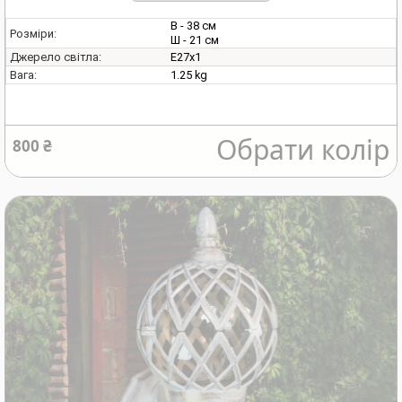
В - 38 см
Розміри:
Ш - 21 см
E27х1
Джерело світла:
1.25 kg
Вага:
Обрати колір
800 ₴