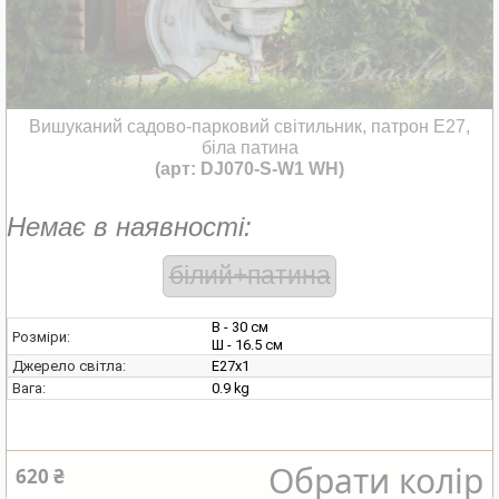
Вишуканий садово-парковий світильник, патрон Е27,
біла патина
(арт: DJ070-S-W1 WH)
Немає в наявності:
білий+патина
В - 30 см
Розміри:
Ш - 16.5 см
E27х1
Джерело світла:
0.9 kg
Вага:
Обрати колір
620 ₴