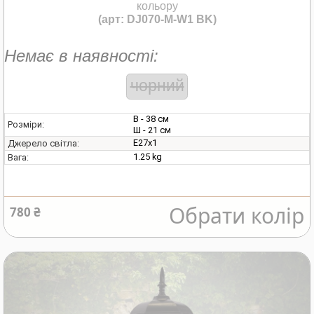
кольору
(арт: DJ070-M-W1 BK)
Немає в наявності:
чорний
В - 38 см
Розміри:
Ш - 21 см
E27х1
Джерело світла:
1.25 kg
Вага:
Обрати колір
780 ₴