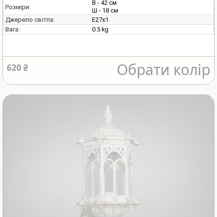
В - 42 см
Розміри:
Ш - 18 см
E27х1
Джерело світла:
0.5 kg
Вага:
Обрати колір
620 ₴