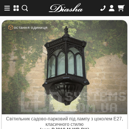
остання одиниця
Світильник садово-парковий під лампу з цоколем Е27,
класичного стилю