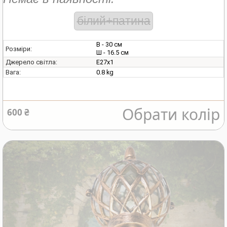
білий+патина
В - 30 см
Розміри:
Ш - 16.5 см
E27х1
Джерело світла:
0.8 kg
Вага:
Обрати колір
600 ₴