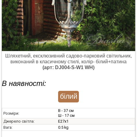
Шляхетний, ексклюзивний садово-парковий світильник,
виконаний в класичному стилі, колір- білий+патина
(арт: DJ004-S-W1 WH)
В наявності:
білий
В - 37 см
Розміри:
Ш - 17 см
E27х1
Джерело світла:
0.5 kg
Вага: