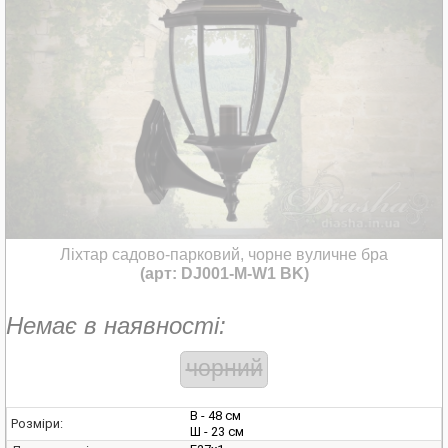
Ліхтар садово-парковий, чорне вуличне бра
(арт: DJ001-M-W1 BK)
Немає в наявності:
чорний
В - 48 см
Розміри:
Ш - 23 см