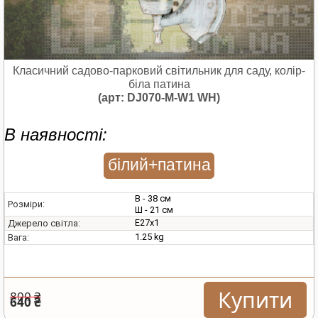
Класичний садово-парковий світильник для саду, колір-
біла патина
(арт: DJ070-M-W1 WH)
В наявності:
білий+патина
В - 38 см
Розміри:
Ш - 21 см
E27х1
Джерело світла:
1.25 kg
Вага:
Купити
800 ₴
640 ₴