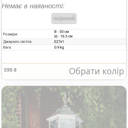
Немає в наявності:
чорний
В - 30 см
Розміри:
Ш - 16.5 см
E27х1
Джерело світла:
0.9 kg
Вага:
Обрати колір
590 ₴