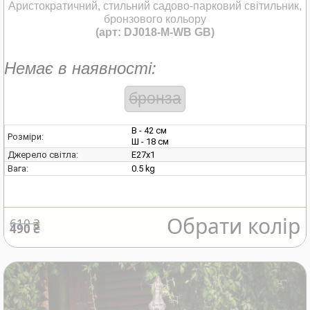
Аристократичний, стильний садово-парковий світильник,
бронзового кольору
(арт: DJ018-M-WB GB)
Немає в наявності:
бронза
В - 42 см
Розміри:
Ш - 18 см
E27х1
Джерело світла:
0.5 kg
Вага:
Обрати колір
610 ₴
490 ₴