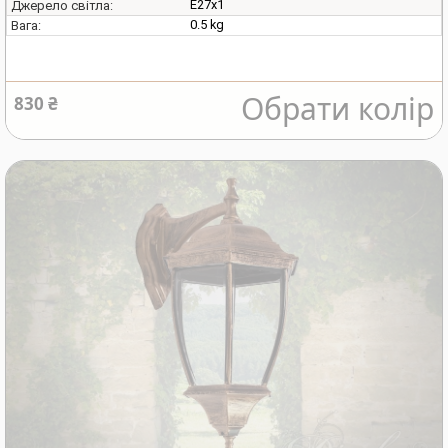
E27х1
Джерело світла:
0.5 kg
Вага:
Обрати колір
830 ₴