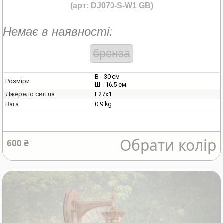
(арт: DJ070-S-W1 GB)
Немає в наявності:
бронза
В - 30 см
Розміри:
Ш - 16.5 см
E27х1
Джерело світла:
0.9 kg
Вага:
Обрати колір
600 ₴