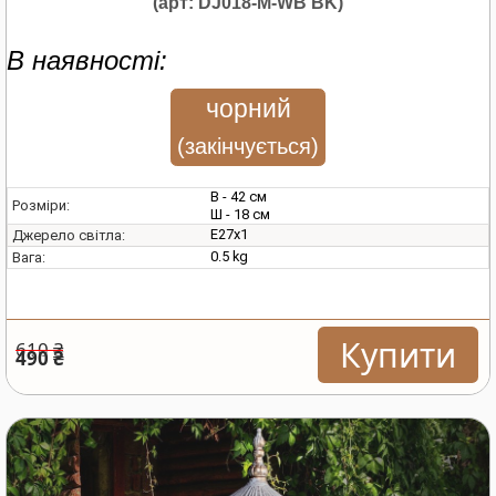
(арт: DJ018-M-WB BK)
В наявності:
чорний
(закінчується)
В - 42 см
Розміри:
Ш - 18 см
E27х1
Джерело світла:
0.5 kg
Вага:
Купити
610 ₴
490 ₴