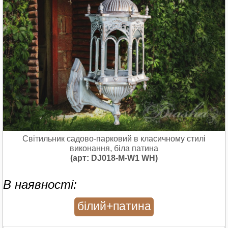
Світильник садово-парковий в класичному стилі
виконання, біла патина
(арт: DJ018-M-W1 WH)
В наявності:
білий+патина