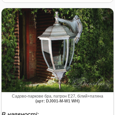
Садово-паркове бра, патрон Е27, білий+патина
(арт: DJ001-M-W1 WH)
В наявності: