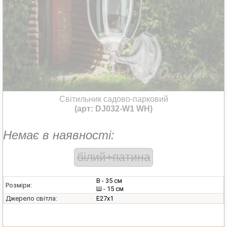
Світильник садово-парковий
(арт: DJ032-W1 WH)
Немає в наявності:
білий+патина
В - 35 см
Розміри:
Ш - 15 см
E27х1
Джерело світла: