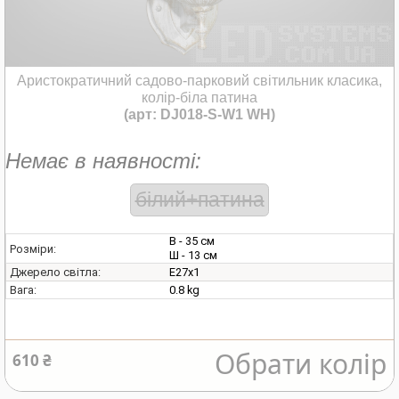
Аристократичний садово-парковий світильник класика,
колір-біла патина
(арт: DJ018-S-W1 WH)
Немає в наявності:
білий+патина
В - 35 см
Розміри:
Ш - 13 см
E27х1
Джерело світла:
0.8 kg
Вага:
Обрати колір
610 ₴