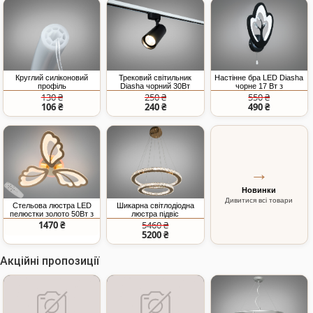
Круглий силіконовий
Трековий світильник
Настінне бра LED Diasha
профіль
Diasha чорний 30Вт
чорне 17 Вт з
4000К
ланцюжком
130 ₴
250 ₴
550 ₴
106 ₴
240 ₴
490 ₴
→
Новинки
Дивитися всі товари
Стельова люстра LED
Шикарна світлодіодна
пелюстки золото 50Вт з
люстра підвіс
пультом
"Кришталеві кільця",
1470 ₴
5460 ₴
65Вт, золото
5200 ₴
Акційні пропозиції