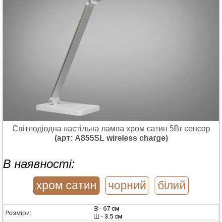
Світлодіодна настільна лампа хром сатин 5Вт сенсор
(арт: A855SL wireless charge)
В наявності:
хром сатин
чорний
білий
В - 67 см
Розміри:
Ш - 3.5 см