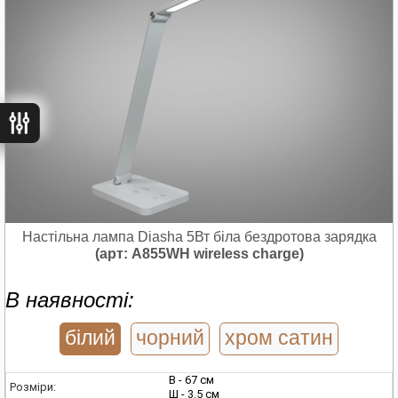
ьтри
Настільна лампа Diasha 5Вт біла бездротова зарядка
(арт: A855WH wireless charge)
В наявності:
білий
чорний
хром сатин
В - 67 см
Розміри:
Ш - 3.5 см