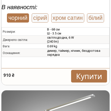
В наявності:
чорний
сірий
хром сатин
білий
В - 68 см
Розміри:
Ш - 3.5 см
світлодіодна, 6 W
Джерело світла:
(240 lm)
0.69 kg
Вага:
димер, таймер, нічник, бездротова
Оснащення:
зарядка
Купити
910 ₴