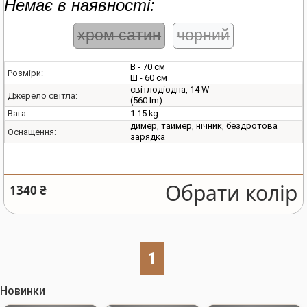
Немає в наявності:
хром сатин
чорний
В - 70 см
Розміри:
Ш - 60 см
світлодіодна, 14 W
Джерело світла:
(560 lm)
1.15 kg
Вага:
димер, таймер, нічник, бездротова
Оснащення:
зарядка
Обрати колір
1340 ₴
1
Новинки