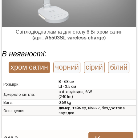
Світлодіодна лампа для столу 6 Вт хром сатин
(арт: A5503SL wireless charge)
В наявності:
хром сатин
чорний
сірий
білий
В - 68 см
Розміри:
Ш - 3.5 см
світлодіодна, 6 W
Джерело світла:
(240 lm)
0.69 kg
Вага:
димер, таймер, нічник, бездротова
Оснащення:
зарядка