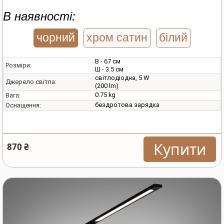
В наявності:
чорний
хром сатин
білий
В - 67 см
Розміри:
Ш - 3.5 см
світлодіодна, 5 W
Джерело світла:
(200 lm)
0.75 kg
Вага:
бездротова зарядка
Оснащення:
Купити
870 ₴