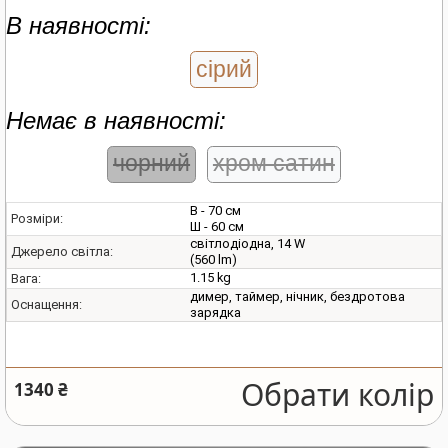
В наявності:
сірий
Немає в наявності:
чорний
хром сатин
В - 70 см
Розміри:
Ш - 60 см
світлодіодна, 14 W
Джерело світла:
(560 lm)
1.15 kg
Вага:
димер, таймер, нічник, бездротова
Оснащення:
зарядка
Обрати колір
1340 ₴