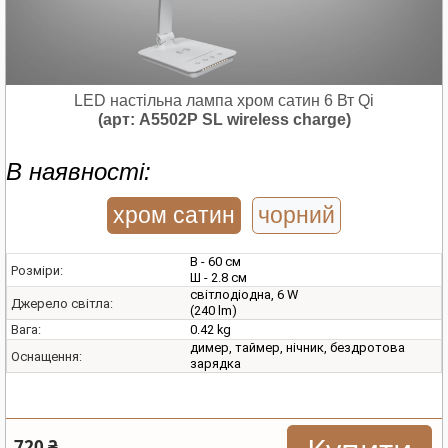
LED настільна лампа хром сатин 6 Вт Qi
(арт: A5502P SL wireless charge)
В наявності:
хром сатин
чорний
В - 60 см
Розміри:
Ш - 2.8 см
світлодіодна, 6 W
Джерело світла:
(240 lm)
0.42 kg
Вага:
димер, таймер, нічник, бездротова
Оснащення:
зарядка
720 ₴