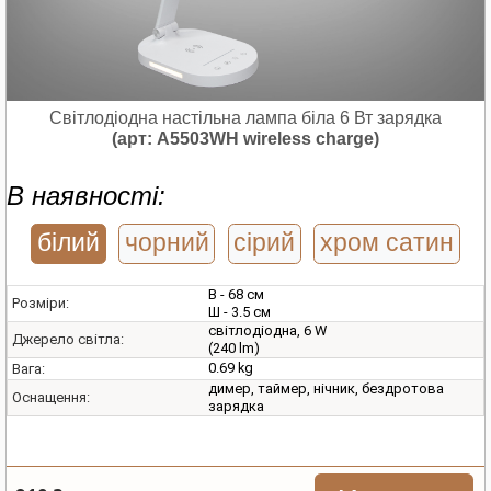
Світлодіодна настільна лампа біла 6 Вт зарядка
(арт: A5503WH wireless charge)
В наявності:
білий
чорний
сірий
хром сатин
В - 68 см
Розміри:
Ш - 3.5 см
світлодіодна, 6 W
Джерело світла:
(240 lm)
0.69 kg
Вага:
димер, таймер, нічник, бездротова
Оснащення:
зарядка