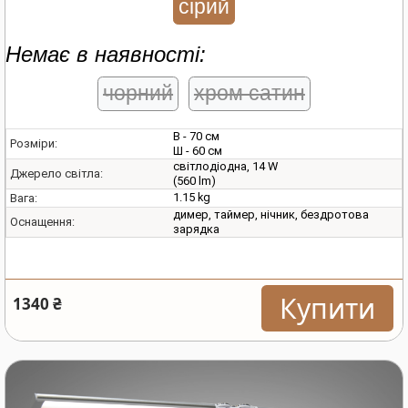
сірий
Немає в наявності:
чорний
хром сатин
В - 70 см
Розміри:
Ш - 60 см
світлодіодна, 14 W
Джерело світла:
(560 lm)
1.15 kg
Вага:
димер, таймер, нічник, бездротова
Оснащення:
зарядка
Купити
1340 ₴