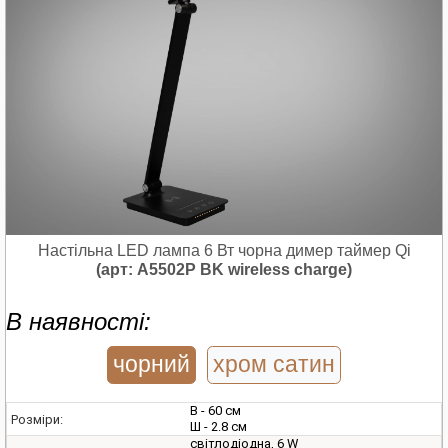
Настільна LED лампа 6 Вт чорна димер таймер Qi
(арт: A5502P BK wireless charge)
В наявності:
чорний
хром сатин
В - 60 см
Розміри:
Ш - 2.8 см
світлодіодна, 6 W