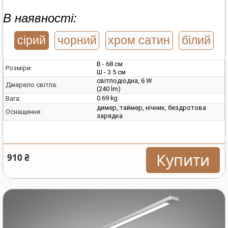
В наявності:
сірий
чорний
хром сатин
білий
В - 68 см
Розміри:
Ш - 3.5 см
світлодіодна, 6 W
Джерело світла:
(240 lm)
0.69 kg
Вага:
димер, таймер, нічник, бездротова
Оснащення:
зарядка
Купити
910 ₴