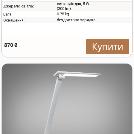
світлодіодна, 5 W
Джерело світла:
(200 lm)
0.75 kg
Вага:
бездротова зарядка
Оснащення:
Купити
870 ₴