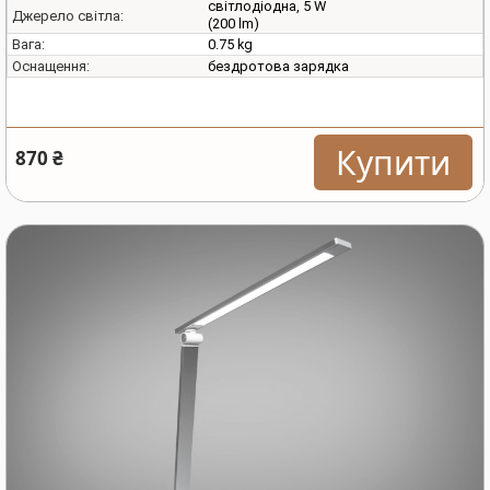
світлодіодна, 5 W
Джерело світла:
(200 lm)
0.75 kg
Вага:
бездротова зарядка
Оснащення:
Купити
870 ₴