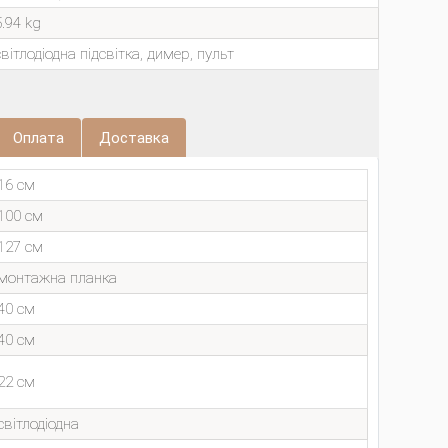
5.94 kg
світлодіодна підсвітка, димер, пульт
Оплата
Доставка
16 см
100 см
127 см
монтажна планка
40 см
40 см
22 см
світлодіодна