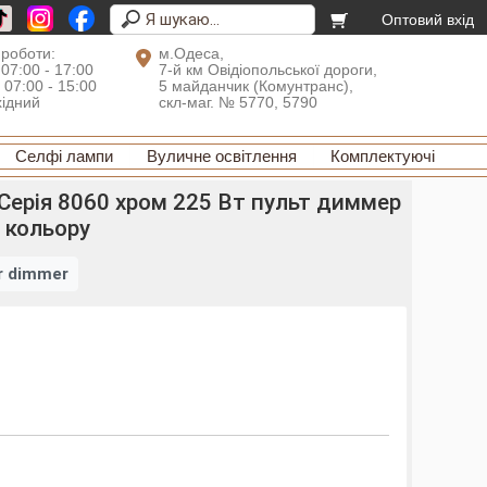
Оптовий вхід
 роботи:
м.Одеса,
 07:00 - 17:00
7-й км Овідіопольської дороги,
: 07:00 - 15:00
5 майданчик (Комунтранс),
хідний
скл-маг. № 5770, 5790
Селфі лампи
Вуличне освітлення
Комплектуючі
Серія 8060 хром 225 Вт пульт диммер
 кольору
r dimmer