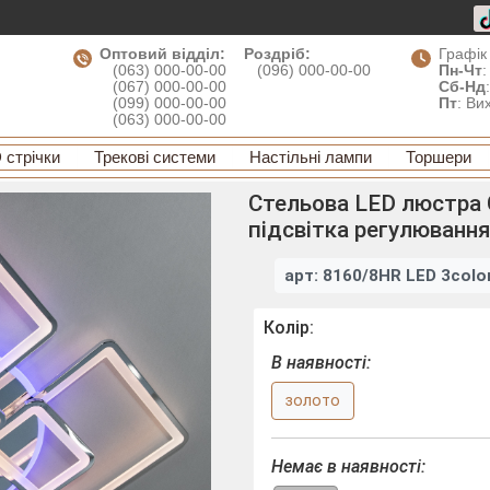
Оптовий відділ:
Роздріб:
Графік
(063) 000-00-00
(096) 000-00-00
Пн-Чт
:
(067) 000-00-00
Сб-Нд
(099) 000-00-00
Пт
: Ви
(063) 000-00-00
 стрічки
Трекові системи
Настільні лампи
Торшери
Стельова LED люстра 
підсвітка регулювання
арт: 8160/8HR LED 3colo
Колір:
В наявності:
золото
Немає в наявності: