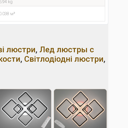
5.94 kg
0.038 м³
ві люстри
,
Лед люстры с
кости
,
Світлодіодні люстри
,