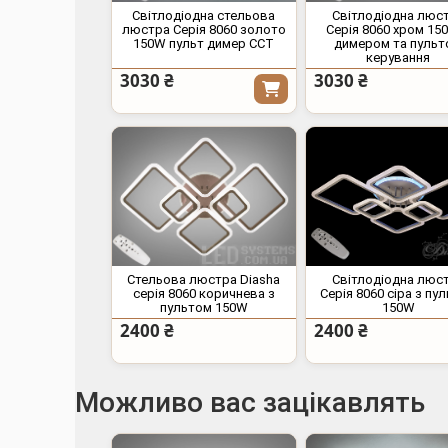
Світлодіодна стельова
Світлодіодна люс
люстра Серія 8060 золото
Серія 8060 хром 15
150W пульт димер CCT
димером та пуль
керування
3030 ₴
3030 ₴
Стельова люстра Diasha
Світлодіодна люс
серія 8060 коричнева з
Серія 8060 сіра з пу
пультом 150W
150W
2400 ₴
2400 ₴
Можливо вас зацікавлять