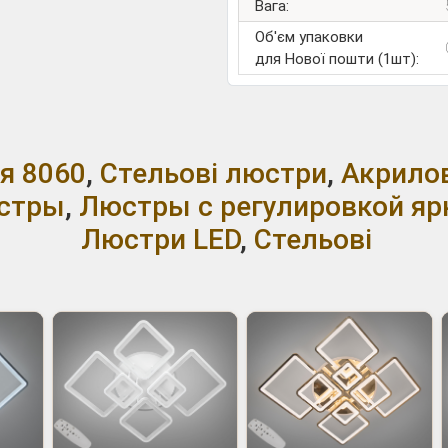
Вага:
Об'єм упаковки
для Нової пошти (1шт):
ія 8060
,
Стельові люстри
,
Акрило
стры
,
Люстры с регулировкой яр
Люстри LED
,
Стельові