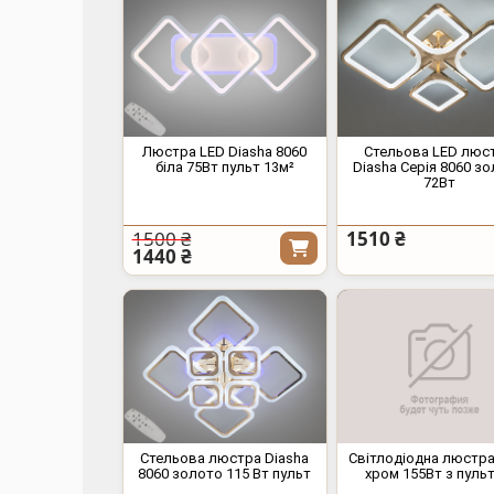
Люстра LED Diasha 8060
Стельова LED люс
біла 75Вт пульт 13м²
Diasha Серія 8060 з
72Вт
1500 ₴
1510 ₴
1440 ₴
Стельова люстра Diasha
Світлодіодна люстра
8060 золото 115 Вт пульт
хром 155Вт з пуль