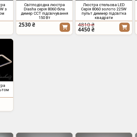
тра
Світлодіодна люстра
Люстра стельова LED
0W з
Diasha серія 8060 біла
Серія 8060 золото 225W
том
димер CCT підсвічування
пульт диммер підсвітка
150 Вт
квадрати
2530 ₴
4810 ₴
4450 ₴
тра
льтом