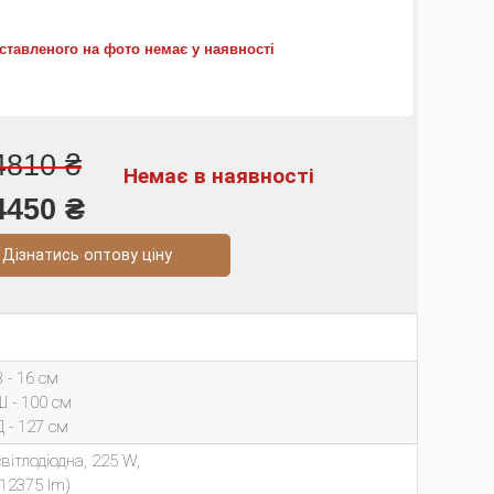
ставленого на фото немає у наявності
4810 ₴
Немає в наявності
4450 ₴
натись оптову ціну
В - 16 см
Ш - 100 см
Д - 127 см
світлодіодна, 225 W,
(12375 lm)