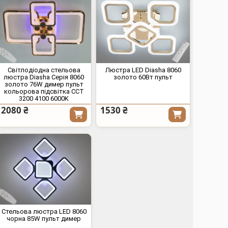
Світлодіодна стельова
Люстра LED Diasha 8060
люстра Diasha Серія 8060
золото 60Вт пульт
золото 76W димер пульт
кольорова підсвітка CCT
3200 4100 6000K
2080 ₴
1530 ₴
Стельова люстра LED 8060
чорна 85W пульт димер