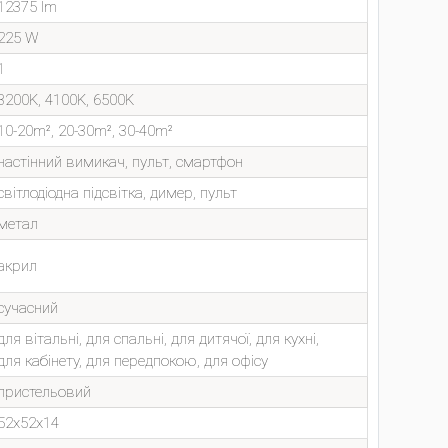
12375 lm
225 W
1
3200K, 4100K, 6500K
10-20m², 20-30m², 30-40m²
настінний вимикач, пульт, смартфон
світлодіодна підсвітка, димер, пульт
метал
акрил
сучасний
для вітальні, для спальні, для дитячої, для кухні,
для кабінету, для передпокою, для офісу
пристельовий
52x52x14