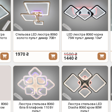
тра
Стельова LED люстра 8060
LED люстра 8060 чорна
олото
золото пульт димер 70Вт
75W пульт димер 13м²
1970 ₴
1500 ₴
1440 ₴
 8060
Люстра стельова 8060
Люстра стельова LED
том
біла 8 плафонів 110 Вт
Diasha 8060 хром 80W
пульт
пульт