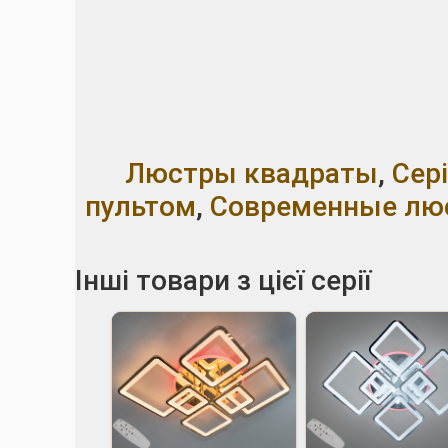
Люстры квадраты
,
Сер
пультом
,
Современные лю
Інші товари з цієї серії