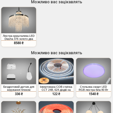
Можливо вас зацікавлять
Люстра кришталева LED
Diasha 376 золото два
рівні підвісок
8580 ₴
Можливо вас зацікавлять
Бездротовий датчик для
Інвертована COB стрічка
Стельова смарт LED
керування блоком
CCT 24В, 624 діодів на
RGB люстра біла 80 Вт
живлення LED стрічки,
метр, 8мм,
пульт
336 ₴
122 ₴
1540 ₴
PIR, присутність людини
теплий+холодний