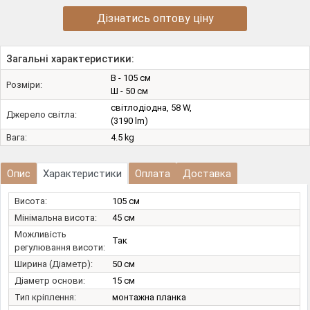
Дізнатись оптову ціну
Загальні характеристики:
В - 105 см
Розміри:
Ш - 50 см
світлодіодна, 58 W,
Джерело світла:
(3190 lm)
Вага:
4.5 kg
Опис
Характеристики
Оплата
Доставка
Висота:
105 см
Мінімальна висота:
45 см
Можливість
Так
регулювання висоти:
Ширина (Діаметр):
50 см
Діаметр основи:
15 см
Тип кріплення:
монтажна планка