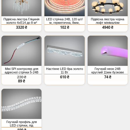
Підвісна люстра Гліцинія
LED стрічка 24В, 120 шт/
Підвісна люстра чорна
золото 4xE14 до 8 м²
м, герметична, 8мм,
лофт мінімалізм
нейтральний
3320 ₴
102 ₴
4940 ₴
Міні SPI контролер для
Настінне LED бра золото
Гнучкий неон 24В
адресної стрічки 5-24В
11 Вт
круглий 11мм бузкове
світло IP67
230 ₴
610 ₴
74 ₴
89 ₴
Гнучкий профіль для
LED стрічки, під
штукатурку (ціна за 3
100 ₴