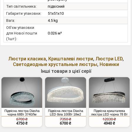
Тип світильника:
підвісний
Габарити упаковки:
51x51x10
Вага:
4.5 kg
Об'єм упаковки
для Нової пошти
0.026 м³
(1шт):
Люстри класика
,
Кришталеві люстри
,
Люстри LED
,
Светодиодные хрустальные люстры
,
Новинки
Інші товари з цієї серії
Підвісна люстра Diasha
Підвісна люстра Diasha
Підвісна кришталева
чорна 68Вт 3740Лм
LED біла 100Вт 18м2
люстра LED чорна 78 Вт
овал
6700 ₴
7350 ₴
12030 ₴
4750 ₴
6700 ₴
4940 ₴