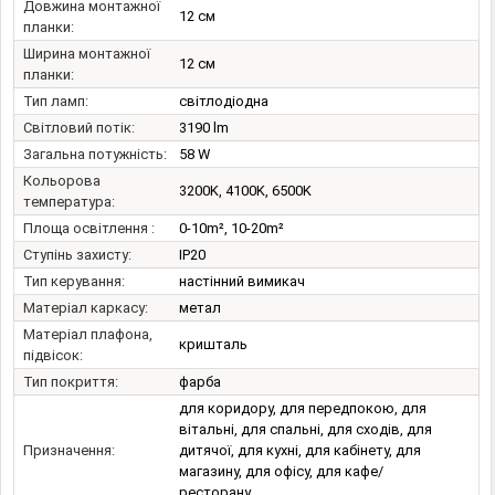
Довжина монтажної
12 см
планки:
Ширина монтажної
12 см
планки:
Тип ламп:
світлодіодна
Світловий потік:
3190 lm
Загальна потужність:
58 W
Кольорова
3200K, 4100K, 6500K
температура:
Площа освітлення :
0-10m², 10-20m²
Ступінь захисту:
IP20
Тип керування:
настінний вимикач
Матеріал каркасу:
метал
Матеріал плафона,
кришталь
підвісок:
Тип покриття:
фарба
для коридору, для передпокою, для
вітальні, для спальні, для сходів, для
Призначення:
дитячої, для кухні, для кабінету, для
магазину, для офісу, для кафе/
ресторану