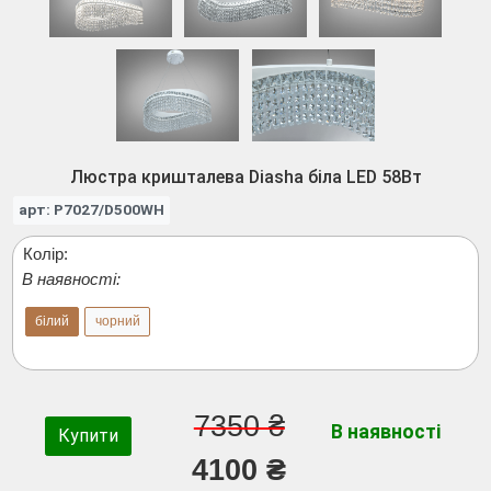
Люстра кришталева Diasha біла LED 58Вт
арт: P7027/D500WH
Колір:
В наявності:
білий
чорний
7350 ₴
В наявності
Купити
4100 ₴