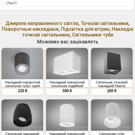
(1шт):
Джерела направленного світла
,
Точкові світильники
,
Поворотные накладные
,
Підсвітка для вітрин
,
Накладні
точкові світильники
,
Світильники-туби
Можливо вас зацікавлять
Накладний поворотний
Накладний поворотний
Світильник точковий
світильник тубус сірий
світильник подвійний
накладний Diasha
MR16 220В
білий MR16
чорний MR16 IP20
220 ₴
590 ₴
260 ₴
Світильник накладний
Накладний поворотний
Світильник-туба