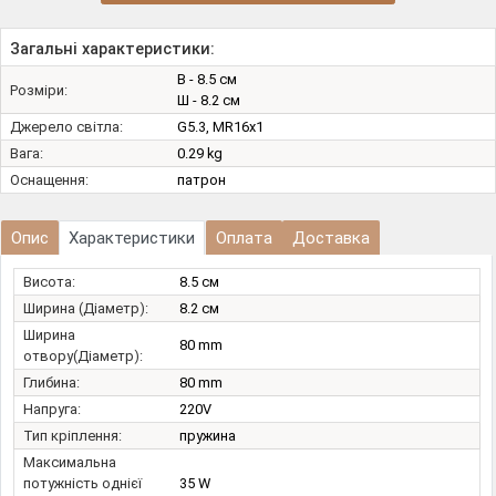
Загальні характеристики:
В - 8.5 см
Розміри:
Ш - 8.2 см
Джерело світла:
G5.3, MR16х1
Вага:
0.29 kg
Оснащення:
патрон
Опис
Характеристики
Оплата
Доставка
Висота:
8.5 см
Ширина (Діаметр):
8.2 см
Ширина
80 mm
отвору(Діаметр):
Глибина:
80 mm
Напруга:
220V
Тип кріплення:
пружина
Максимальна
потужність однієї
35 W