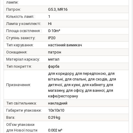
лампи:
Патрон:
G5.3, MR16
Кількість ламп:
1
Лампа у комплекті:
Ні
Площа освітлення :
0-10m²
Ступінь захисту:
IP20
Тип керування:
настінний вимикач
Оснащення:
патрон
Матеріал каркасу:
метал
Тип покриття:
фарба
для коридору, для передпокою, для
вітальні, для спальні, для сходів, для
Призначення:
дитячої, для кухні, для кабінету, для
магазину, для офісу, для ванної, для
кафе/ресторану
Тип світильника:
накладний
Габарити упаковки:
10x10x10
Вага:
0.29 kg
Об'єм упаковки
для Нової пошти
0.002 м³