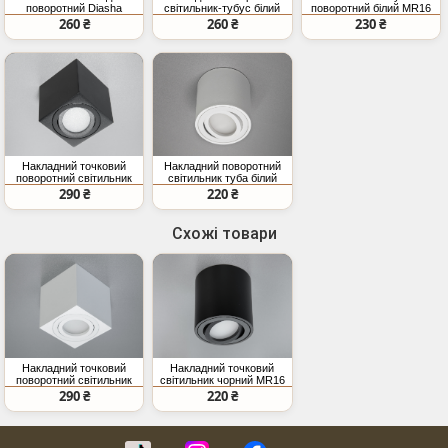
поворотний Diasha
світильник-тубус білий
поворотний білий MR16
матовий чорний
MR16 220В
широкий кут
260 ₴
260 ₴
230 ₴
Накладний точковий
Накладний поворотний
поворотний світильник
світильник туба білий
чорний MR16 IP20 220В
MR16
290 ₴
220 ₴
Схожі товари
Накладний точковий
Накладний точковий
поворотний світильник
світильник чорний MR16
білий MR16
IP20
290 ₴
220 ₴